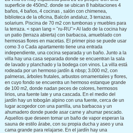
superficie de 450m2.
donde se ubican 8 habitaciones
4
baños, 4 baños,
4 cocinas
, salón con chimenea,
biblioteca de la oficina,
Balcón andaluz,
3 terrazas,
solarium.
Piscina de 70 m2 con tumbonas y muebles para
la terraza.
< span lang = "ru-RU"> Al lado de la cocina hay
un patio (terraza abierta) con barbacoa,
amueblado con
hermosas flores en macetas.
El primer piso se puede usar
como 3 o Cada apartamento tiene una entrada
independiente, una cocina separada y un baño. Junto a la
villa hay una casa separada donde se encuentran la sala
de lavado y planchado y la bodega con vinos. La villa está
rodeada por un hermoso jardín & nbsp; 3.000 m2, con
palmeras, árboles frutales, arbustos ornamentales y flores,
en cuyo fondo se encuentra un hermoso estanque grande
de 100 m2, donde nadan peces de colores, hermosos
lirios, una fuente late y una cascada. En el medio del
jardín hay un tobogán alpino con una fuente, cerca de un
lugar acogedor con una parrilla, una barbacoa y un
ahumadero donde puede asar carne y ahumar pescado.
Aquellos que deseen tomar un baño de vapor esperan la
sauna de estilo árabe, con su propia ducha y aseo y una
cama grande para relajarse. En el jardín hay una