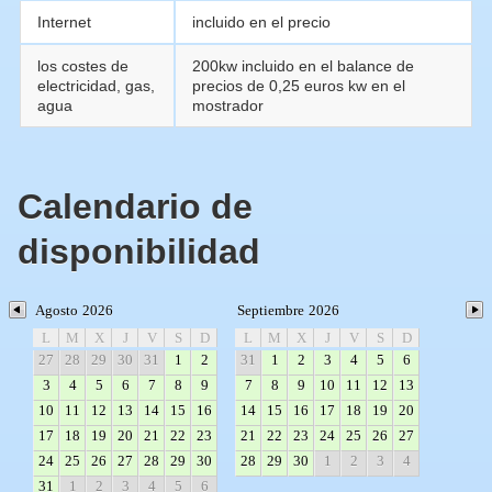
Internet
incluido en el precio
los costes de
200kw incluido en el balance de
electricidad, gas,
precios de 0,25 euros kw en el
agua
mostrador
Calendario de
disponibilidad
Agosto
2026
Septiembre
2026
L
M
X
J
V
S
D
L
M
X
J
V
S
D
27
28
29
30
31
1
2
31
1
2
3
4
5
6
3
4
5
6
7
8
9
7
8
9
10
11
12
13
10
11
12
13
14
15
16
14
15
16
17
18
19
20
17
18
19
20
21
22
23
21
22
23
24
25
26
27
24
25
26
27
28
29
30
28
29
30
1
2
3
4
31
1
2
3
4
5
6